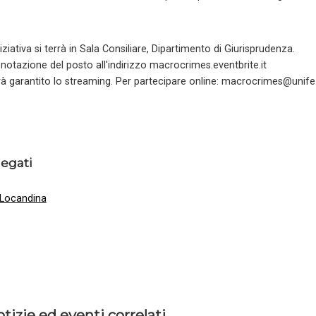
niziativa si terrà in Sala Consiliare, Dipartimento di Giurisprudenza.
notazione del posto all'indirizzo macrocrimes.eventbrite.it
à garantito lo streaming. Per partecipare online: macrocrimes@unife.
legati
Locandina
tizie ed eventi correlati