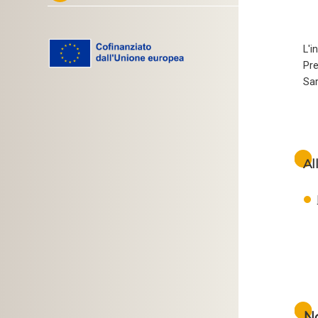
L'i
Pre
Sar
Al
No