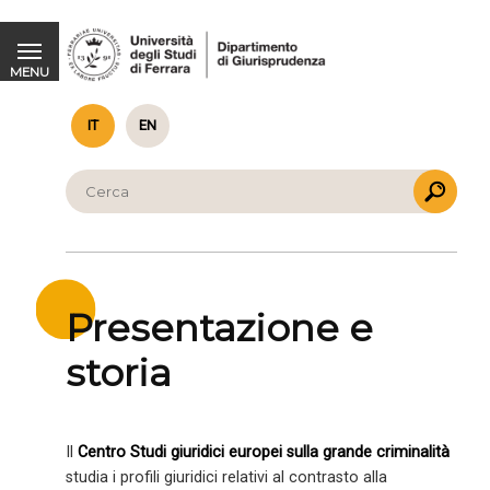
Macrocrimes - Presentazione del Centro studi giuridici europei sulla grande criminalità
MENU
IT
EN
Presentazione e
storia
Il
Centro Studi giuridici europei sulla grande criminalità
studia i profili giuridici relativi al contrasto alla