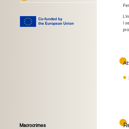
Per
L’i
I s
pro
At
R
Macrocrimes