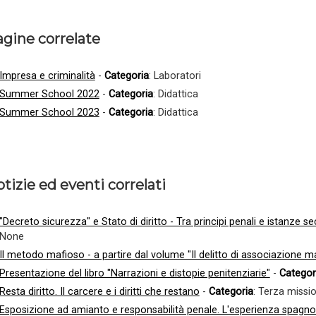
gine correlate
Impresa e criminalità
-
Categoria
: Laboratori
Summer School 2022
-
Categoria
: Didattica
Summer School 2023
-
Categoria
: Didattica
tizie ed eventi correlati
"Decreto sicurezza" e Stato di diritto - Tra principi penali e istanze se
None
Il metodo mafioso - a partire dal volume "Il delitto di associazione m
Presentazione del libro "Narrazioni e distopie penitenziarie"
-
Categor
Resta diritto. Il carcere e i diritti che restano
-
Categoria
: Terza missi
Esposizione ad amianto e responsabilità penale. L'esperienza spagnol