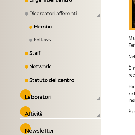
Organi del centro
Ricercatori afferenti
Membri
Mar
Fellows
Fer
Staff
Nel
Network
È s
rec
Statuto del centro
Ha 
sis
Laboratori
ind
È m
Attività
Newsletter