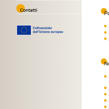
Contatti
Pa
No