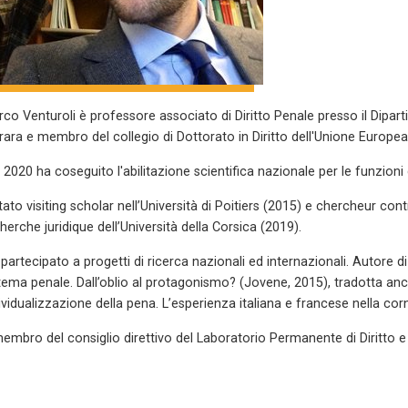
co Venturoli è professore associato di Diritto Penale presso il Diparti
rara e membro del collegio di Dottorato in Diritto dell'Unione Europea
 2020 ha coseguito l'abilitazione scientifica nazionale per le funzioni d
tato visiting scholar nell’Università di Poitiers (2015) e chercheur c
herche juridique dell’Università della Corsica (2019).
partecipato a progetti di ricerca nazionali ed internazionali. Autore di
tema penale. Dall’oblio al protagonismo? (Jovene, 2015), tradotta anch
ividualizzazione della pena. L’esperienza italiana e francese nella cor
embro del consiglio direttivo del Laboratorio Permanente di Diritto 