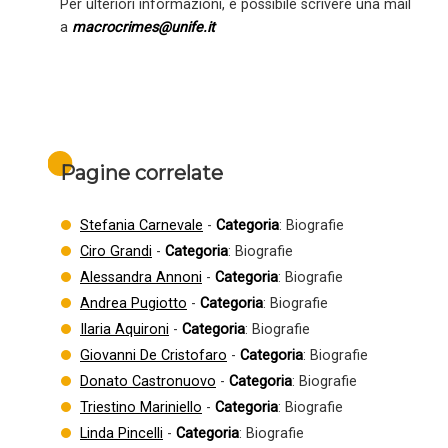
Per ulteriori informazioni, è possibile scrivere una mail
a
macrocrimes@unife.it
Pagine correlate
Stefania Carnevale
-
Categoria
: Biografie
Ciro Grandi
-
Categoria
: Biografie
Alessandra Annoni
-
Categoria
: Biografie
Andrea Pugiotto
-
Categoria
: Biografie
Ilaria Aquironi
-
Categoria
: Biografie
Giovanni De Cristofaro
-
Categoria
: Biografie
Donato Castronuovo
-
Categoria
: Biografie
Triestino Mariniello
-
Categoria
: Biografie
Linda Pincelli
-
Categoria
: Biografie