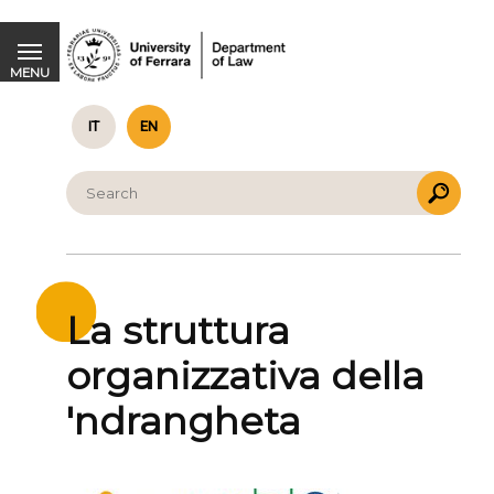
La struttura organizzativa della 'ndrangheta
MENU
IT
EN
La struttura
organizzativa della
'ndrangheta