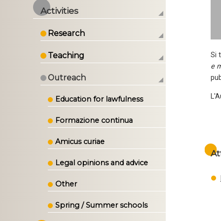
Activities
Research
Teaching
Si 
e m
Outreach
pub
L'A
Education for lawfulness
Formazione continua
Amicus curiae
At
Legal opinions and advice
Other
Spring / Summer schools