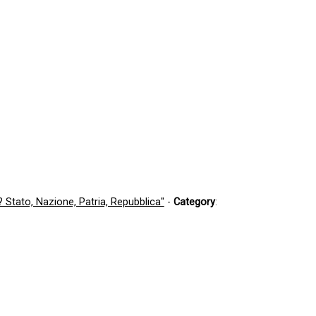
? Stato, Nazione, Patria, Repubblica"
-
Category
: