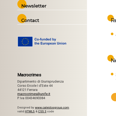
Newsletter
R
Contact
N
Macrocrimes
Dipartimento di Giurisprudenza
Corso Ercole I d’Este 44
44121 Ferrara
macrocrimes@unife.it
P. Iva 00434690384
Designed by
www.caleidosgroup.com
valid
HTML5
&
CSS 3
code